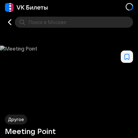
Поиск
в Москве
Места
Другое
Meeting Point