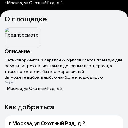
г Москва, ул Охотный Ряд, д 2
О площадке
Описание
Сеть коворкингов & сервисных офисов класса премиум для
работы, встреч с клиентами и деловыми партнерами, а
также проведения бизнес-мероприятий.
Вы можете выбрать любую наиболее подходящую
Адрес
обстановку, в любом формате и с любым составом
участников: арендовать офис, переговорную, конференц-
г Москва, ул Охотный Ряд, д 2
зал или рабочее место в коворкинге.
Высокий уровень сервиса по системе «все включено» —
Как добраться
офисное оборудование и мебель, услуги штатного
персонала (секретарь, IT-специалист, клининг, охрана), МФУ
(принтер/сканер),лаунж с кофе-поинтом.
г Москва, ул Охотный Ряд, д 2
Все условия для эффективной работы.Сосредоточьтесь