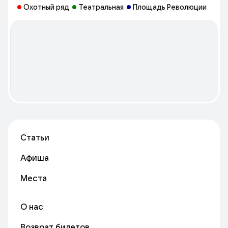
только на бизнесе, об остальном позаботится Meeting
Охотный ряд
Театральная
Площадь Революции
Point.Транспортная доступность: рядом с метро, парковка.
Приглашаем вас оценить все преимущества наших бизнес-
пространств!
Статьи
Афиша
Места
О нас
Возврат билетов