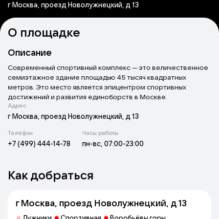
г Москва, проезд Новолужнецкий, д 13
О площадке
Описание
Современный спортивный комплекс — это величественное
семиэтажное здание площадью 45 тысяч квадратных
метров. Это место является эпицентром спортивных
достижений и развития единоборств в Москве.
Адрес
Это не просто спортивный комплекс, это настоящее
г Москва, проезд Новолужнецкий, д 13
архитектурное произведение искусства. Одной из его
Телефон
Часы работы
главных особенностей является наклонный зеркальный
+7 (499) 444-14-78
пн-вс, 07:00-23:00
потолок с оптическим эффектом, позволяющий наблюдать
за тренировками прямо с улицы. Этот архитектурный трюк
впервые используется на спортивном объекте Москвы,
Как добраться
делая его уникальным и привлекательным для посетителей.
Здесь можно найти все необходимое для тренировок и
г Москва, проезд Новолужнецкий, д 13
соревнований: от залов для соревнований и тренажерных
залов до бассейнов, саун и медико-восстановительных
Лужники
Спортивная
Воробьёвы горы