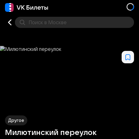
Поиск
в Москве
Места
Другое
Милютинский переулок