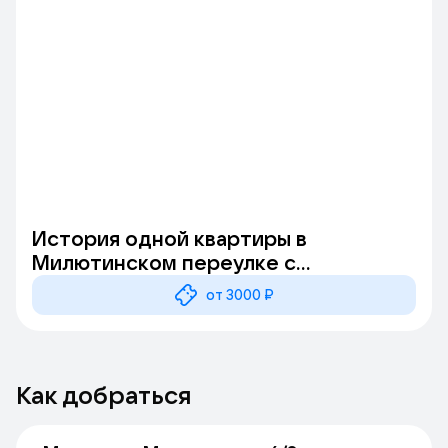
История одной квартиры в
Милютинском переулке с
посещением дореволюцонного
от 3000 ₽
доходного дома
Как добраться