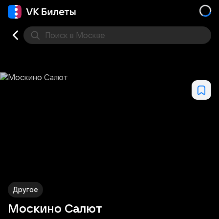
Поиск
в Москве
Места
Другое
Москино Салют