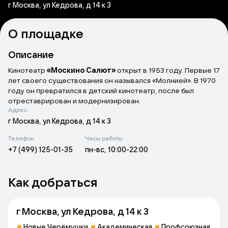
г Москва, ул Кедрова, д 14 к 3
О площадке
Описание
Кинотеатр
«Москино Салют»
открыт в 1953 году. Первые 17
лет своего существования он назывался «Молнией». В 1970
году он превратился в детский кинотеатр, после был
отреставрирован и модернизирован.
Адрес
В репертуаре кинотеатра новинки российского и
г Москва, ул Кедрова, д 14 к 3
зарубежного кинопроката, в том числе на языке оригинала с
Телефон
Часы работы
русскими субтитрами. Проводятся премьеры,
+7 (499) 125-01-35
пн-вс, 10:00-22:00
кинофестивали, ретроспективы, программа «Московского
долголетия».
Как добраться
г Москва, ул Кедрова, д 14 к 3
Новые Черёмушки
Академическая
Профсоюзная