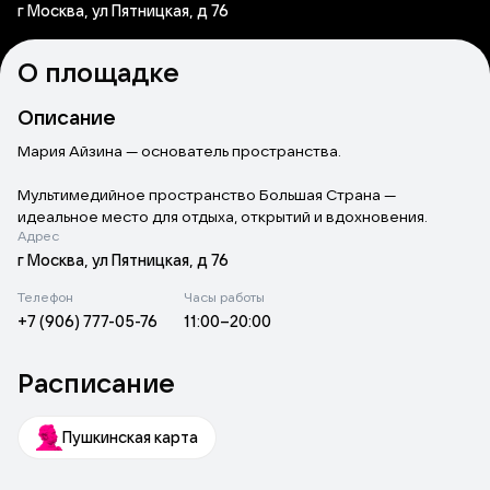
г Москва, ул Пятницкая, д 76
О площадке
Описание
Мария Айзина — основатель пространства.
Мультимедийное пространство Большая Страна —
идеальное место для отдыха, открытий и вдохновения.
Адрес
Здесь каждый найдет что-то новое о России и влюбится в ее
г Москва, ул Пятницкая, д 76
уникальность.
Телефон
Часы работы
+7 (906) 777-05-76
11:00–20:00
Удивительное приключение по России! За время программы
вы посетите:
Камчатку и Байкал, Васюганское болото и Урал, Эльбрус и
Расписание
реку Волгу, озеро Баскунчак, гору Богдо и северное сияние
в Териберке! Все можно трогать, слушать и чувствовать.
Пушкинская карта
А еще вы сможете сделать классные фотографии,
которыми поделитесь в соцсетях. незабываемо!