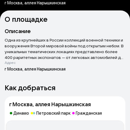
г Москва, аллея Нарышкинская
О площадке
Описание
Одна из крупнейших в России коллекций военной техники и
вооружения Второй мировой войны под открытым небом. В
уникальных тематических локациях представлено более
400 раритетных экспонатов — от легковых автомобилей до
Адрес
тяжелых танков и истребителей. Посетителей ждут
интерактивные экспозиции, ожившие батальные сцены,
г Москва, аллея Нарышкинская
воссозданные исторические декорации и спецэффекты.
Как добраться
г Москва, аллея Нарышкинская
Динамо
Петровский парк
Гражданская