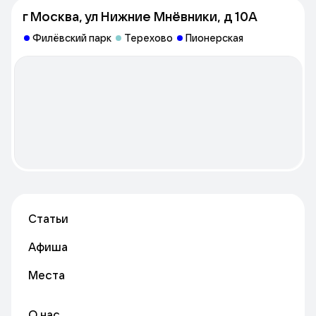
г Москва, ул Нижние Мнёвники, д 10А
Филёвский парк
Терехово
Пионерская
Статьи
Афиша
Места
О нас