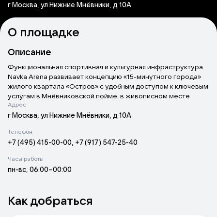
г Москва, ул Нижние Мнёвники, д 10А
О площадке
Описание
Функциональная спортивная и культурная инфраструктура
Navka Arena развивает концепцию «15-минутного города»
жилого квартала «Остров» с удобным доступом к ключевым
услугам в Мнёвниковской пойме, в живописном месте
Адрес
рядом с Крылатскими холмами и в пешей доступности от
метро «Терехово».
г Москва, ул Нижние Мнёвники, д 10А
Архитектура здания продолжает стилистику премиальной
Телефон
городской застройки, а интерьер объединяет
+7 (495) 415-00-00, +7 (917) 547-25-40
общественное пространство со стремительностью
большого спорта и природными текстурами.
Часы работы
Интерьерные акценты — элегантная лестница, световое
пн-вс, 06:00–00:00
оформление, повторяющее траекторию скользящей
фигуристки, и выразительные арочные своды, увлекающие
на ледовую арену.
Как добраться