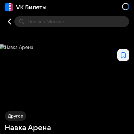
Поиск
в Москве
Места
Другое
Навка Арена