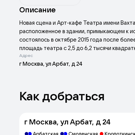
Описание
Новая сцена и Арт-кафе Театра имени Вахт
расположенное в здании, примыкающем к и
состоялось в октябре 2015 года после бол
площадь театра с 2,5 до 6,2 тысячи квадрат
Адрес
Новая сцена представляет собой «театр в 
г Москва, ул Арбат, д 24
гардеробом и уникальным зрительным зало
открытое в октябре 2016 года, — изысканно
вечеров.
История
Как добраться
Идея строительства Новой сцены возникла е
г Москва, ул Арбат, д 24
Арбатская
Смоленская
Кропоткинс