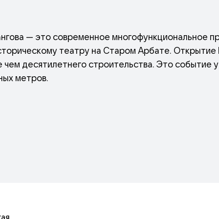
ангова — это современное многофункциональное п
сторическому театру на Старом Арбате. Открытие
ее чем десятилетнего строительства. Это событие
ных метров.
театре» — полностью автономное пространство со 
м-трансформером. Нижний этаж здания занимает Ар
е камерное пространство для творческих встреч и 
щё в конце XX века, когда
кая