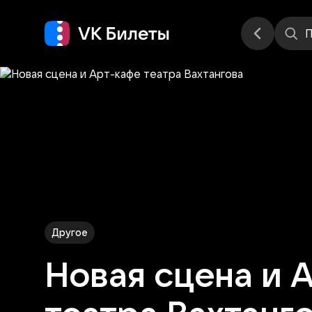
Места
П
Другое
Новая сцена и 