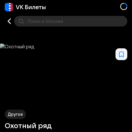
Поиск
в Москве
Места
Другое
Охотный ряд