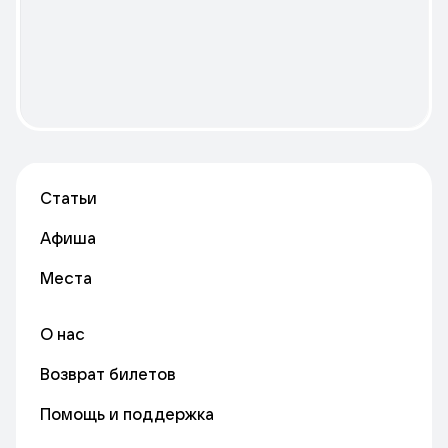
театральных постановок и оригинальных музыкальных
фестивалей, центр самообразования и большая творческая
мастерская.
Статьи
Афиша
Места
О нас
Возврат билетов
Помощь и поддержка