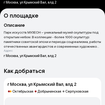
г Москва, ул Крымский Вал, влд 2
О площадке
Описание
Парк искусств МУЗЕОН – уникальный музей скульптуры под
открытым небом. В коллекции - более 1000 скульптур:
памятники советской эпохи и периода соцреализма, работы
отечественных авангардистов и современных художников,
Адрес
а также паблик-арт. Среди монументов - работы Евгения
Вучетича, Владимира Лемпорта, Сергея Меркурова, Веры
г Москва, ул Крымский Вал, влд 2
Мухиной и других известных скульпторов. За последние
несколько лет МУЗЕОН превратился в одну из самых
Как добраться
динамично развивающихся культурно-просветительских
площадок города. В парке работает Летний кинотеатр,
павильон ШКОЛА и Детский центр. В 2013 году частью парка
г Москва, ул Крымский Вал, влд 2
стала обновленная пешеходная Крымская набережная,
ставшая новой точкой притяжения на карте города. Сегодня
Октябрьская
Добрынинская
Серпуховская
Парк искусств МУЗЕОН – это не только место хранения
исторических артефактов, но и необычное выставочное
пространство, площадка для показов редкого кино,