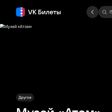
Места
П
Другое