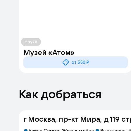
мероприятия. Для школьников и студентов 
направленные на популяризацию науки и те
достижениям атомной отрасли и её влиянию
Музей «АТОМ» является важным центром пр
роль атомной энергетики в современном ми
Наука
Музей «Атом»
от 550 ₽
Как добраться
г Москва, пр-кт Мира, д 119 ст
Улица Сергея Эйзенштейна
Выставочный