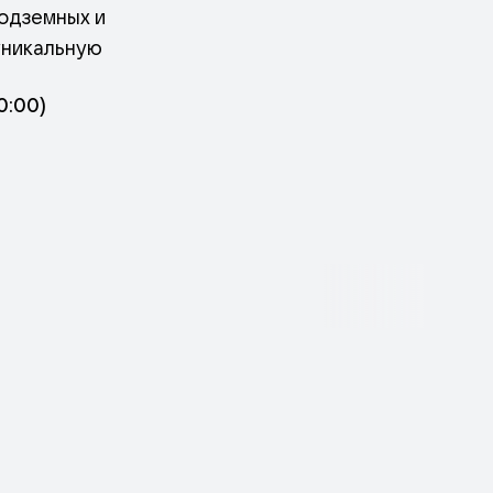
подземных и
уникальную
0:00)
щему. На нижних
скому контексту.
ия атомной
де наука
дерного топлива,
ак «Советский
а». Особое
ярные