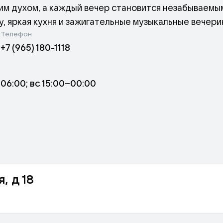
ким духом, а каждый вечер становится незабываемы
, яркая кухня и зажигательные музыкальные вечери
Телефон
квизы, а команда делает всё, чтобы вы чувствовали 
+7 (965) 180-1118
–06:00; вс 15:00–00:00
, д 18