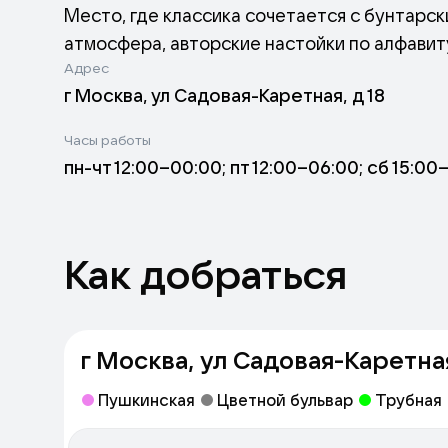
Место, где классика сочетается с бунтарс
атмосфера, авторские настойки по алфавиту
Адрес
зовут в танец. Живые концерты, стендапы и 
г Москва, ул Садовая-Каретная, д 18
Часы работы
пн-чт 12:00–00:00; пт 12:00–06:00; сб 15:00
Как добраться
г Москва, ул Садовая-Каретная
Пушкинская
Цветной бульвар
Трубная