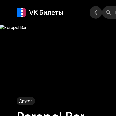
Места
П
Другое