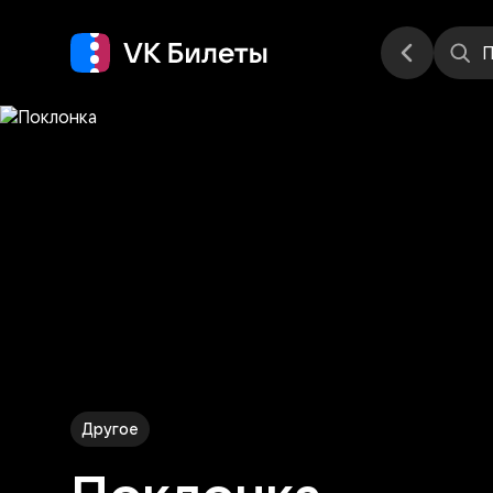
Места
П
Другое