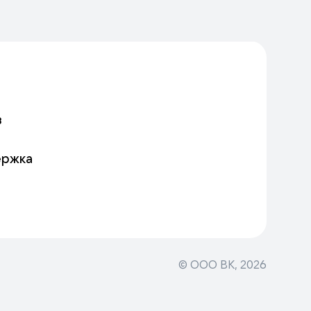
в
ержка
© ООО ВК,
2026