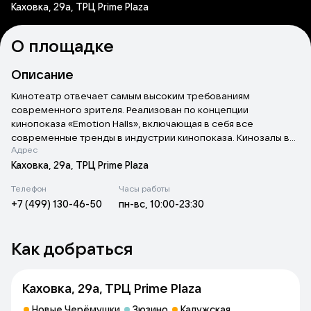
Каховка, 29а, ТРЦ Prime Plaza
О площадке
Описание
Кинотеатр отвечает самым высоким требованиям
современного зрителя. Реализован по концепции
кинопоказа «Emotion Halls», включающая в себя все
современные тренды в индустрии кинопоказа. Кинозалы в
Адрес
«Prime Cinema» - повышенной комфортности «Comfort hall»,
оборудованы передовыми кинопроекторами «Christie»,
Каховка, 29а, ТРЦ Prime Plaza
совершенным звуком «Dolby» и комфортабельными
Телефон
Часы работы
креслами премиум уровня. Есть возможность проведения
+7 (499) 130-46-50
пн-вс, 10:00-23:30
презентаций и бизнес-семинаров. Кроме того, рядом с
кинотеатром расположены огромный парк развлечений для
всей семьи «Jungle Park» и ресторан итальянской кухни
Как добраться
«Перчини», где приятно провести время до начала сеанса и
после.
Каховка, 29а, ТРЦ Prime Plaza
Новые Черёмушки
Зюзино
Калужская