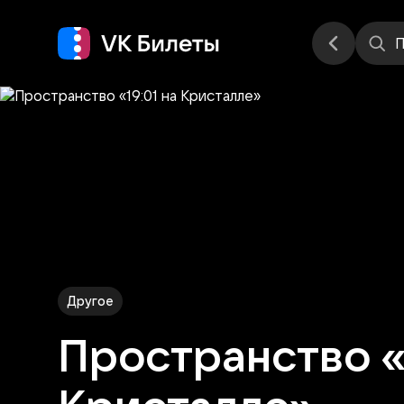
Места
П
Другое
Пространство «1