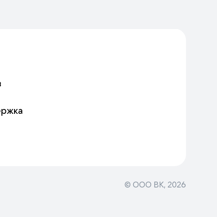
в
ержка
© ООО ВК,
2026