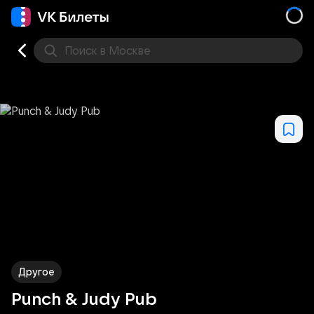
Поиск
в Москве
Места
Другое
Punch & Judy Pub