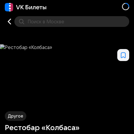
Поиск
в Москве
Места
Другое
Рестобар «Колбаса»