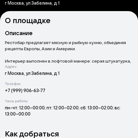
г Москва, ул Забелина, д 1
О площадке
Описание
Рестобар предлагает мясную и рыбную кухню, объединяя
рецепты Европы, Азии и Америки
.
Интерьер выполнен в лофтовой манере: серая штукатурка,
Адрес
рыже-коричневая кирпичная кладка, толстые стены и низкие
глубокие подоконники. Есть два зала: основной с длинными
г Москва, ул Забелина, д 1
столами и мягкими креслами, а также концертный с низкими
Телефон
кирпичными сводами, сценой и танцполом. Летом
+7 (999) 906-63-77
открывается летняя веранда.
По будням подают бизнес-ланчи, для детей есть отдельное
Часы работы
меню. По субботам проводятся детективные игры Madtown.
пн–чт: 12:00–00:00; пт: 12:00–02:00; сб: 13:00–02:00; вс:
Также в заведении иногда выступают музыканты,
13:00–00:00
стендаперы и диджеи.
Рестобар подходит для встреч с друзьями, коллегами или
бизнес-партнёрами. Доступны услуги доставки и заказа
Как добраться
навынос.