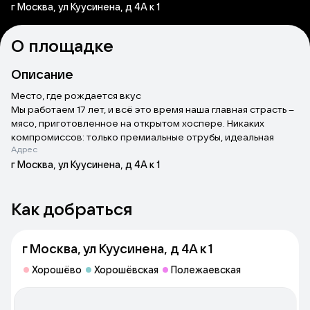
г Москва, ул Куусинена, д 4А к 1
О площадке
Описание
Место, где рождается вкус
Мы работаем 17 лет, и всё это время наша главная страсть –
мясо, приготовленное на открытом хоспере. Никаких
компромиссов: только премиальные отрубы, идеальная
Адрес
прожарка и уважение к продукту
Источник: restmeat.ru
г Москва, ул Куусинена, д 4А к 1
Как добраться
г Москва, ул Куусинена, д 4А к 1
Хорошёво
Хорошёвская
Полежаевская