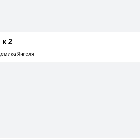
 к 2
демика Янгеля