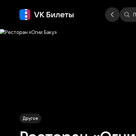
Места
П
Другое