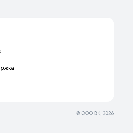
в
ержка
© ООО ВК,
2026