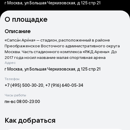
г Москва, ул Большая Черкизовская, д 125 стр 21
О площадке
Описание
«Сапса́н Аре́на» — стадион, расположенный в районе
Преображенское Восточного административного округа
Москвы. Часть стадионного комплекса «РЖД Арены». До
2017 года носил название малая спортивная арена
Адрес
«Локомотив». Малая спортивная арена «Локомотив» была
введена в эксплуатацию в апреле 2009 года. Вместимость
г Москва, ул Большая Черкизовская, д 125 стр 21
— 10 тысяч мест. Официальное открытие состоялось 12 июня
Телефон
2010 года. На ней проводят домашние матчи молодёжный
+7 (495) 500-30-20, +7 (916) 640-05-34
состав «Локомотива» и команда «Казанка», выступающая в
Первенстве ПФЛ.
Часы работы
пн-вс 08:00-23:00
Стадион позволяет проводить матчи как на клубном уровне,
так и на уровне сборных. В апреле 2013 года стадион
получил сертификат соответствия 1-й категории,
Как добраться
позволяющий проводить матчи Премьер-Лиги. Первый такой
матч был проведён 6 октября 2013 года в рамках 12-го тура