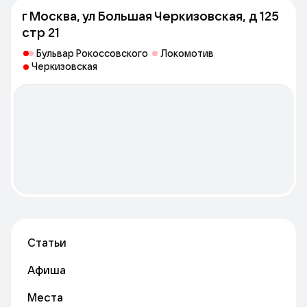
чемпионата России между ЦСКА и «Динамо». 5 августа 2017
г Москва, ул Большая Черкизовская, д 125
года стадион был переименован в «Сапсан Арену».
стр 21
Бульвар Рокоссовского
Локомотив
Черкизовская
Статьи
Афиша
Места