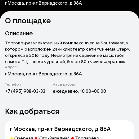
г Москва, пр-кт Вернадского, д 86А
О площадке
Описание
Торгово-развлекательный комплекс Avenue SouthWest, в
котором расположен 24-й кинотеатр сети «Синема Стар»,
открылся в 2016 году. Несмотря на серьёзные масштабы
самого ТЦ — шесть уровней, более 80 тысяч квадратных
Адрес
метров — здесь нет IMAX и всего 7 кинозалов, включая
камерный VIP с удобными креслами-диванчиками. Общая
г Москва, пр-кт Вернадского, д 86А
вместимость кинотеатра — 577 человек.
Телефон
Часы работы
+7 (495) 988-03-33
ежедневно, 10:00–00:00
В «Синема Стар Авеню Юго-Западная» показывают фильмы
в форматах 2D и 3D, в афише — новинки широкого проката. В
одном из залов установлены интерактивные кресла D-Box,
Как добраться
которые дополняют картинку на экране синхронным
движением: убаюкивают, тревожно вибрируют, меняют
положение. Кроме просмотра фильмов, в кинотеатре
г Москва, пр-кт Вернадского, д 86А
можно развлечься в зоне игровых автоматов. В местном
кинобаре сытной еды нет, поэтому если требуется не
Озёрная
Юго-Западная
Тропарёво