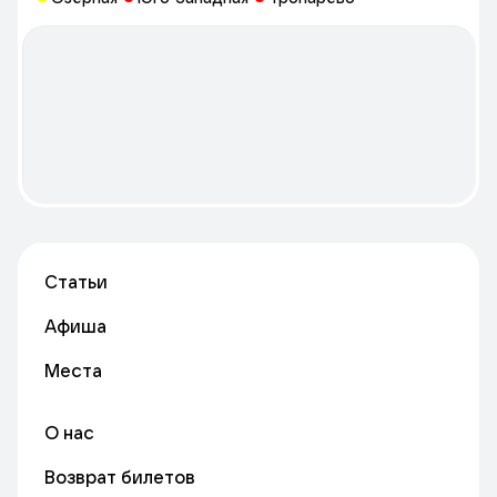
только зрелищ, но и хлеба, стоит прогуляться по галерее
ресторанов Avenue — все они могут похвастаться
панорамными видами, многие — летними террасами.
Статьи
Афиша
Места
О нас
Возврат билетов