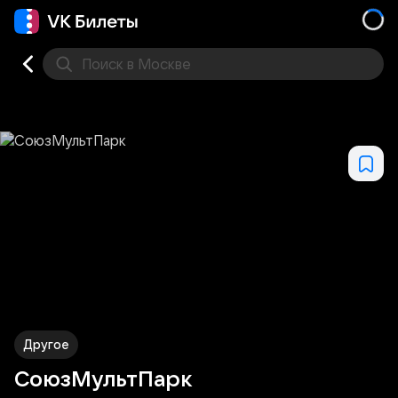
Поиск
в Москве
Места
Другое
СоюзМультПарк