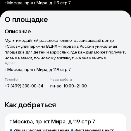
г Москва, пр-кт Мира, д 119 стр 7
О площадке
Описание
Мультимедийный развлекательно-развивающий центр
«Союзмультпарк» на ВДНХ – первая в России уникальная
площадка для детей и взрослых, где каждый может получить
новые навыки, по-новому взглянуть на знаменитые
Адрес
мультфильмы и полностью погрузиться в мир анимации и
современных технологий.
г Москва, пр-кт Мира, д 119 стр 7
В павильоне гостей ждут 18 увлекательных интерактивных
Телефон
Часы работы
аттракционов, разработанных эксклюзивно для
+7 (499) 308-00-34
пн-вс, 10:00–21:00
«Союзмультпарка». В их основе самые передовые
технологии: VR (виртуальная реальность), AR (дополненная
реальность), 3D-анимация, системы генеративной графики,
Как добраться
автономного развития и бесконечной генерации
графических объектов.
г Москва, пр-кт Мира, д 119 стр 7
Улица Сергея Эйзенштейна
Выставочный центр