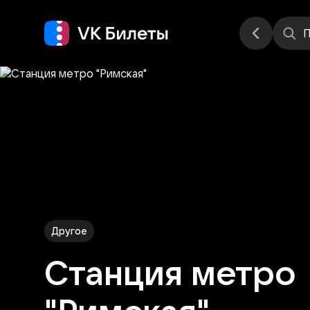
Места
П
Другое
Станция метро