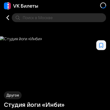
Поиск
в Москве
Места
Другое
Студия йоги «Инби»