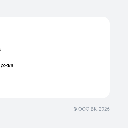
в
ержка
© ООО ВК,
2026