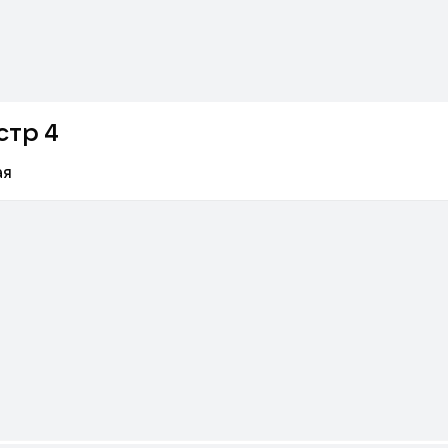
стр 4
ая