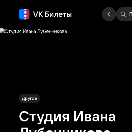
Места
П
Другое
Студия Ивана