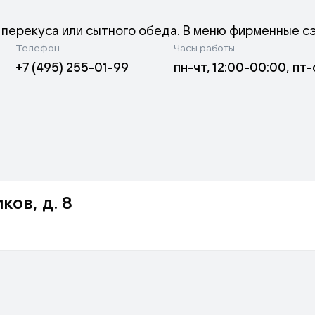
перекуса или сытного обеда. В меню фирменные с
Телефон
Часы работы
унши», а также большой выбор лапши по авторским 
+7 (495) 255-01-99
пн-чт, 12:00-00:00, пт-
ков, д. 8