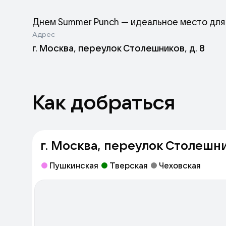
Днем Summer Punch — идеальное место для 
Адрес
невероятными начинками и панчи они же «п
г. Москва, переулок Столешников, д. 8
Сергея Орлова.
Как добраться
г. Москва, переулок Столешни
Пушкинская
Тверская
Чеховская