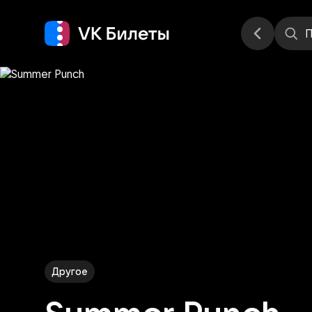
Места
П
Другое