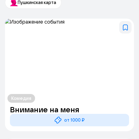
Пушкинская карта
«Бременские музыканты» и другие. Спектакли отличаются
яркой визуальной подачей, динамичной хореографией и
глубоким эмоциональным содержанием.
Театр активно работает с детьми и подростками, проводя
образовательные программы и мастер-классы. Он также
является важным центром для профессиональных актёров с
нарушениями слуха, предоставляя им возможность
развиваться и реализовывать свой творческий потенциал.
Посещение Театра мимики и жеста — это не только
возможность увидеть уникальные спектакли, но и шанс
прикоснуться к миру, где искусство становится средством
общения и взаимопонимания.
Комедия
Внимание на меня
от 1000 ₽