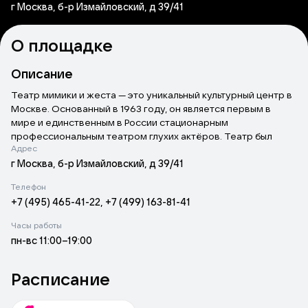
г Москва, б-р Измайловский, д 39/41
О площадке
Описание
Театр мимики и жеста — это уникальный культурный центр в
Москве. Основанный в 1963 году, он является первым в
мире и единственным в России стационарным
профессиональным театром глухих актёров. Театр был
Адрес
преобразован из студии и с тех пор стал важной частью
культурной жизни города.
г Москва, б-р Измайловский, д 39/41
Спектакли театра основаны на выразительности жестового
Телефон
языка, пластике, пантомиме, музыке и танце. Происходящее
+7 (495) 465-41-22, +7 (499) 163-81-41
на сцене синхронно озвучивается профессиональными
дикторами, что делает представления доступными как для
Часы работы
глухих, так и для слышащих зрителей. Это позволяет театру
пн-вс 11:00–19:00
привлекать разнообразную аудиторию и создавать
инклюзивную атмосферу.
В репертуаре театра — как классические произведения, так
Расписание
и современные постановки. Среди них: «Незнайка в
Солнечном городе», «Пиковая дама», «Ревизор»,