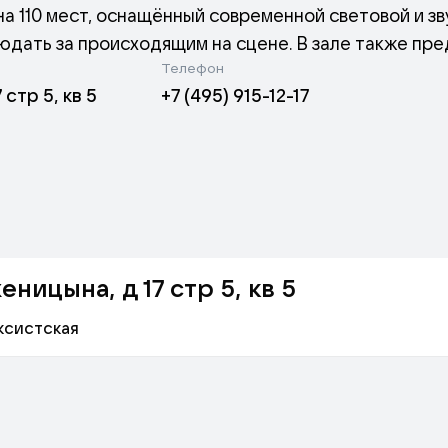
а 110 мест, оснащённый современной световой и з
юдать за происходящим на сцене. В зале также пр
Телефон
стр 5, кв 5
+7 (495) 915-12-17
одлинная кирпичная кладка XIX века. В светлом фой
создать сиреневый сад.
ницына, д 17 стр 5, кв 5
ксистская