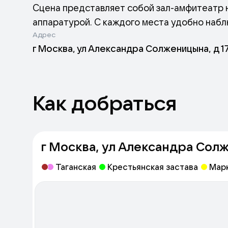
Сцена представляет собой зал-амфитеатр н
аппаратурой. С каждого места удобно набл
Адрес
места для маломобильных групп граждан.
г Москва, ул Александра Солженицына, д 17 
В оформлении зрительного зала сохранена п
отдельный выход в сквер, где планируется 
Как добраться
г Москва, ул Александра Солже
Таганская
Крестьянская застава
Мар