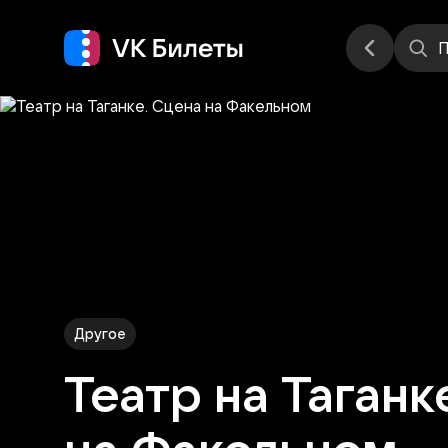
Места
П
Другое
Театр на Таганк