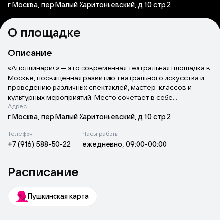
г Москва, пер Малый Харитоньевский, д 10 стр 2
О площадке
Описание
«Аполлинария» — это современная театральная площадка в
Москве, посвящённая развитию театрального искусства и
проведению различных спектаклей, мастер-классов и
культурных мероприятий. Место сочетает в себе
Адрес
атмосферу уюта и профессионализм, предлагая гостям
уникальные постановки в современном формате.
г Москва, пер Малый Харитоньевский, д 10 стр 2
Телефон
Часы работы
+7 (916) 588-50-22
ежедневно, 09:00-00:00
Расписание
Пушкинская карта