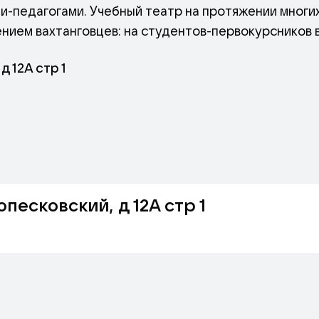
-педагогами. Учебный театр на протяжении многих
ием вахтанговцев: на студентов-первокурсников 
ыпускных, курсов.
 12А стр 1
песковский, д 12А стр 1