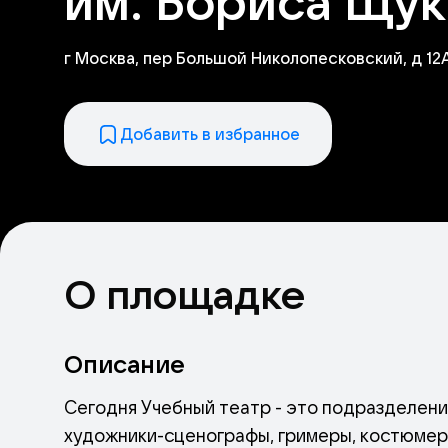
им. Бориса Щу
г Москва, пер Большой Николопесковский, д 12А
Добавить в избранное
О площадке
Описание
Сегодня Учебный театр - это подразделени
художники-сценографы, гримеры, костюмеры,