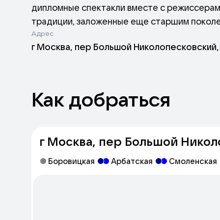
дипломные спектакли вместе с режиссерами
традиции, заложенные еще старшим поколен
Адрес
задача обслуживать спектакли четвертых, в
г Москва, пер Большой Николопесковский, д
Как добраться
г Москва, пер Большой Николо
Боровицкая
Арбатская
Смоленская