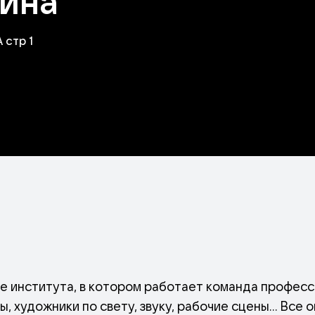
кина
 стр 1
е института, в котором работает команда професс
 художники по свету, звуку, рабочие сцены... Все 