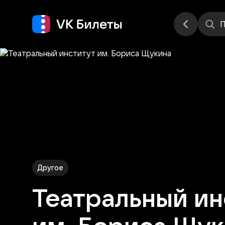
Места
П
Другое
Театральный ин