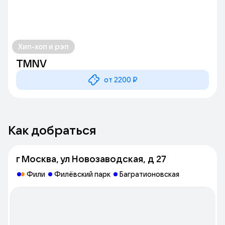
Хип-хоп и рэп
TMNV
от 2200 ₽
Как добраться
г Москва, ул Новозаводская, д 27
Фили
Филёвский парк
Багратионовская