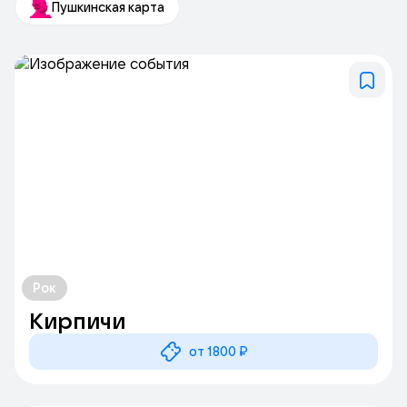
Пушкинская карта
лекции, выставки, спектакли, маркеты и соревнования по
пинг-понгу.
ЦГК объединяет в себе культурный центр, ивент-площадки,
фудхолл, ритейл зону и офисы класса B+.
Рок
Кирпичи
от 1800 ₽