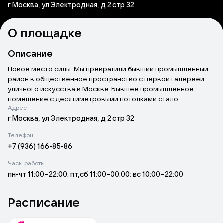
г Москва, ул Электродная, д 2 стр 32
О площадке
Описание
Новое место силы. Мы превратили бывший промышленный
район в общественное пространство с первой галереей
уличного искусства в Москве. Бывшее промышленное
помещение с десятиметровыми потолками стало
Адрес
площадкой для концертов, фестивалей, лекций,
кинопоказов, спектаклей, рейвов и других событий.
г Москва, ул Электродная, д 2 стр 32
17 000 м — территория центра городской культуры.
Телефон
+7 (936) 166-85-86
Галерея под открытым небом GRPHT — это экспозиция
работ самых ярких представителей российского стрит-
Часы работы
арта. Масштаб проекта, уникальный состав художников-
пн-чт 11:00–22:00; пт,сб 11:00–00:00; вс 10:00–22:00
участников и тщательная кураторская «сборка» позволяют
называть галерею на Электродной одним из главных
центров уличного искусства в России.
Расписание
Первая в Москве галерея стрит-арта, хаб для художников и
любителей уличной культуры. концерты, вечеринки, стендап,