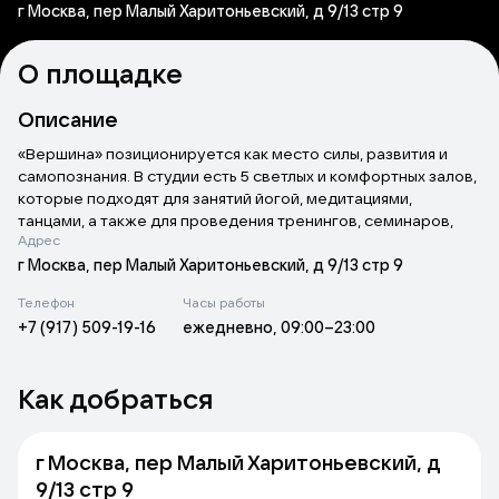
г Москва, пер Малый Харитоньевский, д 9/13 стр 9
О площадке
Описание
«Вершина» позиционируется как место силы, развития и
самопознания. В студии есть 5 светлых и комфортных залов,
которые подходят для занятий йогой, медитациями,
танцами, а также для проведения тренингов, семинаров,
Адрес
бизнес-встреч и частных мероприятий.
В пространстве студии созданы условия для обретения
г Москва, пер Малый Харитоньевский, д 9/13 стр 9
спокойствия и гармонии. Инструкторы используют
Телефон
Часы работы
эффективные методики, привезённые из Непала, Тибета и
+7 (917) 509-19-16
ежедневно, 09:00–23:00
Индии.
Как добраться
г Москва, пер Малый Харитоньевский, д
9/13 стр 9