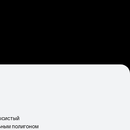
ысистый
ьным полигоном