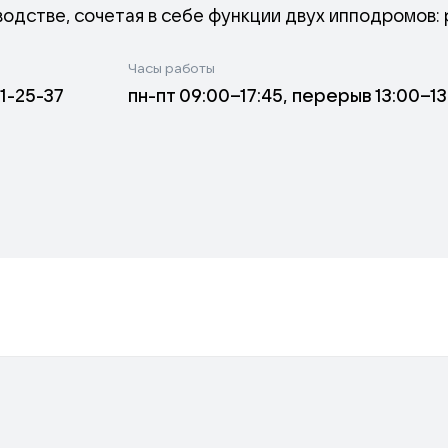
одстве, сочетая в себе функции двух ипподромов: 
Часы работы
41-25-37
пн-пт 09:00–17:45, перерыв 13:00–13
з немногих ипподромов в стране, где испытания п
обстоятельствах каждое воскресенье на беговую д
е выходные зрители могут увидеть испытания скако