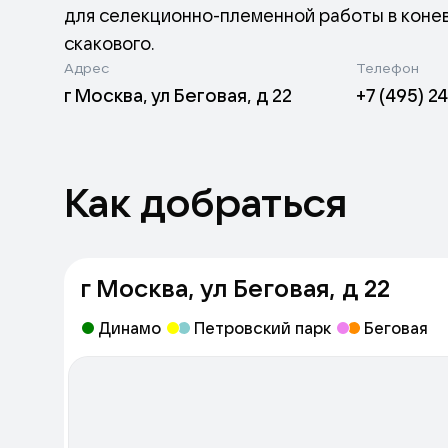
для селекционно-племенной работы в конев
скакового.
Адрес
Телефон
г Москва, ул Беговая, д 22
+7 (495) 2
Центральный Московский ипподром - один и
круглый год. В любую погоду и при любых 
рысаки, а летом, с мая по сентябрь, кажды
чистокровной верховой и арабской пород.
Как добраться
г Москва, ул Беговая, д 22
Динамо
Петровский парк
Беговая