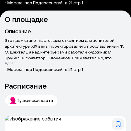
г Москва, пер Подсосенский, д 21 стр 1
О площадке
Описание
Этот дом станет настоящим открытием для ценителей
архитектуры XIX века: проектировал его прославленный Ф.
О. Шехтель, а над интерьерами работали художник М.
Врубель и скульптор С. Коненков. Примечательно, что
Адрес
убранство усадьбы не сильно пострадало в конфликтах XIX -
XX вв. и дошло до нас практически в первозданном виде.
г Москва, пер Подсосенский, д 21 стр 1
Расписание
Пушкинская карта