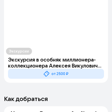
Экскурсии
Экскурсия в особняк миллионера-
коллекционера Алексея Викуловича
Морозова в Подсосенском переулке
от 2500 ₽
Как добраться