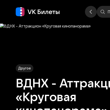
Места
П
Другое
ВДНХ - Аттракц
«Круговая