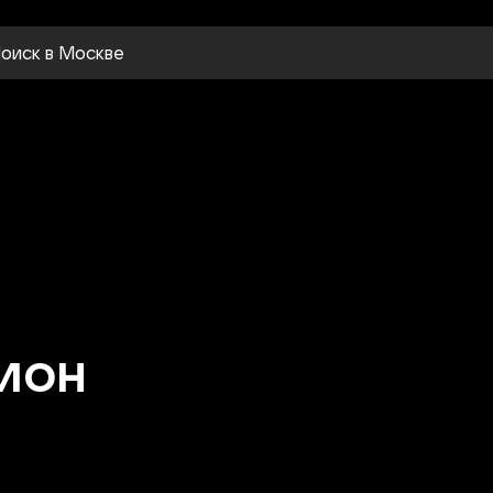
оиск
в Москве
ион