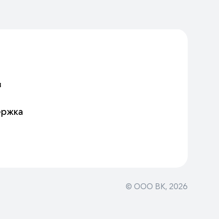
в
ержка
© ООО ВК,
2026