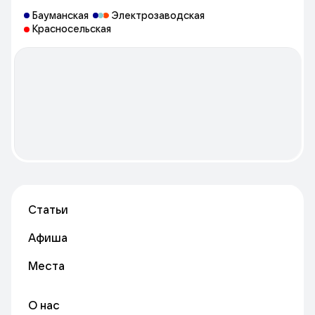
и узнаете, что такое любовь… «Люди, которые
Бауманская
Электрозаводская
воспринимают все пустяки близко к сердцу — больше всех
Красносельская
способны искренне любить.»
VS театр – театр для тех, кому действительно интересен
современный мир человека и его душа.
Статьи
Афиша
Места
О нас