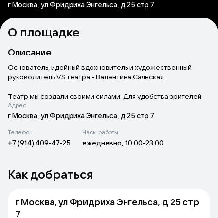
г Москва, ул Фридриха Энгельса, д 25 стр 7
О площадке
Описание
Основатель, идейный вдохновитель и художественный
руководитель VS театра - Валентина Саянская.
Театр мы создали своими силами. Для удобства зрителей
Адрес
мы выбрали здание в пятиминутной доступности от метро. В
театре собраны и развиваются все виды современного
г Москва, ул Фридриха Энгельса, д 25 стр 7
искусства: театр, танец, кино, музыка, литература. Увидев
Телефон
Часы работы
спектакли в VS театре, вы окунетесь в мир любви и дружбы,
+7 (914) 409-47-25
ежедневно, 10:00-23:00
а также ответите на острые вопросы окружающей нас
действительности.
VS - театр, это целый мир, который не ограничивается
Как добраться
стенами театра. Мы - это экосистема, которая живет, дышит,
любит.
В VS театре вы найдёте людей по душе и по духу. Мы часто
г Москва, ул Фридриха Энгельса, д 25 стр
проводим мероприятия, которые направлены на
7
знакомства, общение, социализацию. Приходите в VS театр,