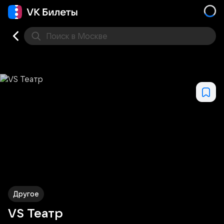
Поиск
в Москве
Места
Другое
VS Театр