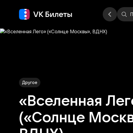
Места
П
Другое
«Вселенная Лег
(«Солнце Москв