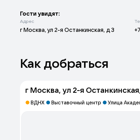
Гости увидят:
Адрес
Те
- Шедевры мировой архитектуры, собранные
г Москва, ул 2-я Останкинская, д 3
+
- Грандиозные ростовые скульптуры и арт-
- Редчайшие первые модели Лего 40-х годо
- Более 500 коллекционных экспонатов со в
- Человечка Лего, побывавшего в космосе!
Как добраться
г Москва, ул 2-я Останкинская,
ВДНХ
Выставочный центр
Улица Акаде