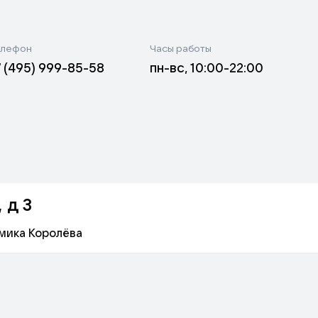
лефон
Часы работы
 из конструктора;
7 (495) 999-85-58
пн-вс, 10:00-22:00
объекты;
в прошлого века;
сего света;
 д 3
мика Королёва