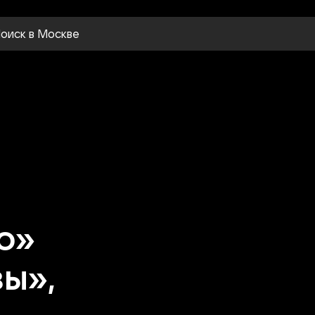
оиск
в Москве
о»
ы»,