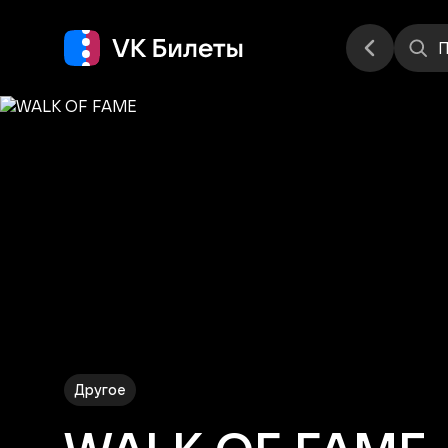
Места
П
Другое