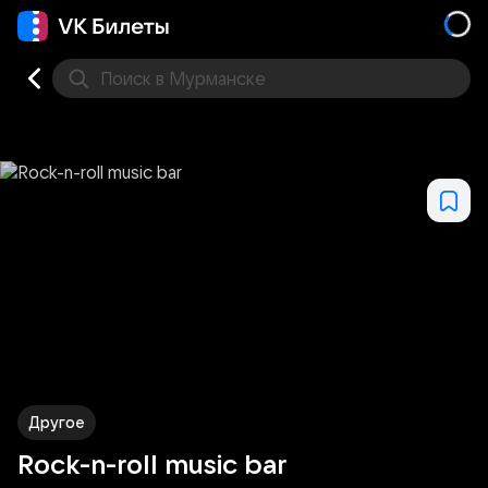
Поиск
в Мурманске
Кино
Концерт
Театр
Стендап
Другое
Мест
Другое
Rock-n-roll music bar