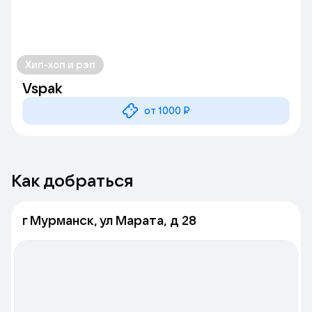
Хип-хоп и рэп
Vspak
от 1000 ₽
Как добраться
г Мурманск, ул Марата, д 28