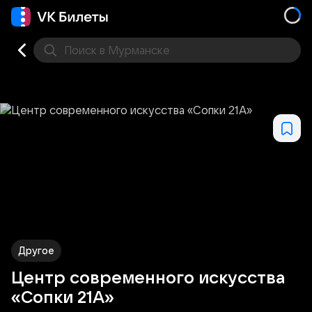
Поиск
в Мурманске
Кино
Концерт
Театр
Стендап
Другое
Мест
Другое
Центр современного искусства
«Сопки 21А»