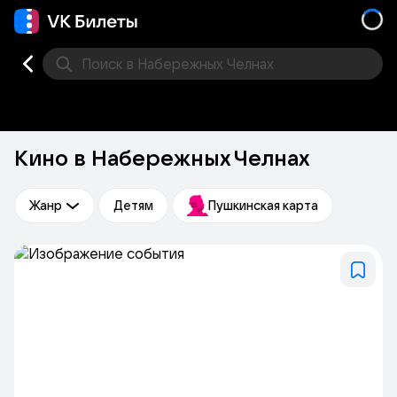
Поиск
в Набережных Челнах
Кино
Концерт
Театр
Стендап
Другое
Мест
Кино в Набережных Челнах
Жанр
Детям
Пушкинская карта