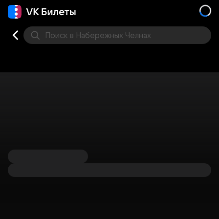
Поиск
в Набережных Челнах
Кино
Концерт
Театр
Стендап
Другое
Мест