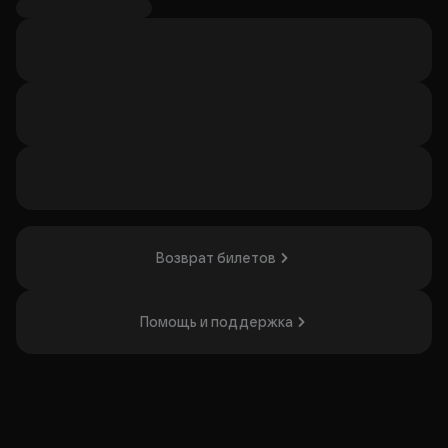
группы: Диляра Вагапова (вокал), Раиль Латыпов (гитара),
Ильдар Субаев (бас-гитара), Тарас Андреев (барабаны),
Рустам Чумарин (гитара). Группа известна лирическим
балладам и мощным рок-манифестам, а также песнями о
любви, вошедшими в 12 студийных альбомов, live-альбом
и сборник «ХХ лет. The Best». Концерт пройдёт в
ресторане «Максимилианс» в Набережных Челнах.
Концерт понравится тем, кто ценит интерактивные
выступления и рок-музыку с глубоким смыслом.
Организатор: ИП Селезнева Анна Дмитриевна,
ИНН 430706401646
Возврат билетов
Помощь и поддержка