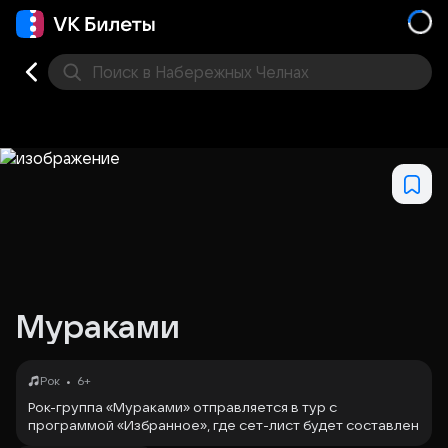
Поиск
в Набережных Челнах
Кино
Концерт
Театр
Стендап
Другое
Мест
Мураками
•
Рок
6+
Рок-группа «Мураками» отправляется в тур с
программой «Избранное», где сет-лист будет составлен
на основе выбора поклонников. В постоянном составе