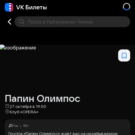
Поиск
в Набережных Челнах
Кино
Концерт
Театр
Стендап
Другое
Мест
Папин Олимпос
27 октября в 19.00
Клуб «OPERA»
•
Рок
18+
Группа «Папин Олимпос» ждёт вас на незабываемом