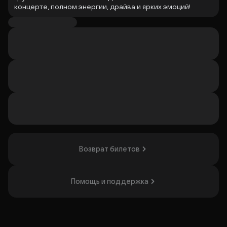
концерте, полном энергии, драйва и ярких эмоций!
⠀
Мощный звук, любимые хиты, которые вы будете петь
вместе с сотнями других поклонников! Настоящее
погружение в мир искренних текстов и уникального
стиля.
Приходите и убедитесь сами — концерты «Папин
Олимпос» оставляют после себя эйфорию и желание
вернуться снова!
Организатор: ООО "Солдаут", ИНН 7604358225
Возврат билетов
Помощь и поддержка