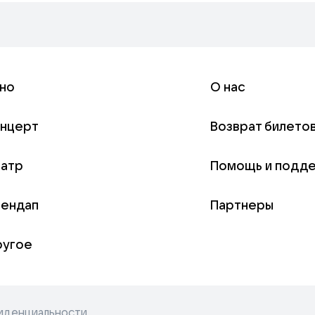
но
О нас
онцерт
Возврат билето
еатр
Помощь и подд
тендап
Партнеры
ругое
иденциальности