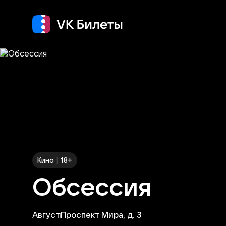
Кино
Концерт
Т
|
Кино
18+
Обсессия
Август
Проспект Мира, д. 3