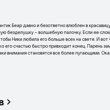
нтик Беар давно и безответно влюблен в красавицу
ую безделушку – волшебную палочку. Если ее слом
чтобы Ники любила его больше всех на свете. И вот 
о его счастью быстро привходит конец. Парень зам
аки внимания становятся все более пугающими. Ока
как он мечтал.
в