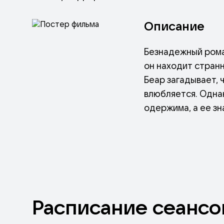
Описание
Безнадежный рома
он находит странн
Беар загадывает, 
влюбляется. Однак
одержима, а ее зн
но совсем не так, 
Расписание
сеансо