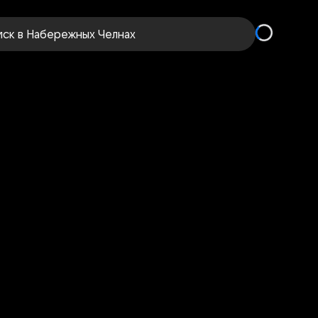
иск
в Набережных Челнах