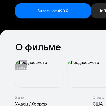
Билеты от 490 ₽
О фильме
Tрейлер
Жанр
Страна
Ужасы / Хоррор
США