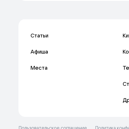
Статьи
Ки
Афиша
К
Места
Т
С
Д
Пользовательское соглашение
Политика конф