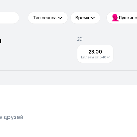
Тип сеанса
Время
Пушкинс
л
2D
23:00
Билеты от 540 ₽
е друзей