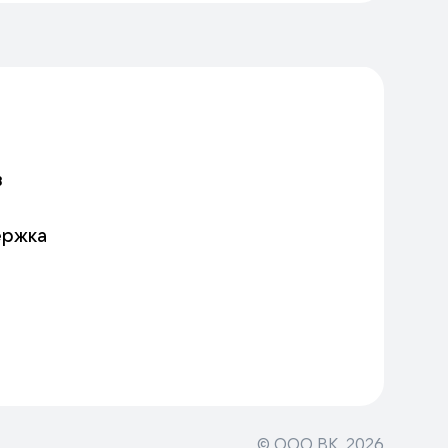
в
ержка
© ООО ВК,
2026