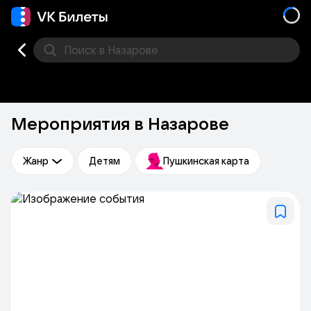
Поиск
в Назарове
Кино
Концерт
Театр
Стендап
Выставка
Дру
Мероприятия в Назарове
Жанр
Детям
Пушкинская карта