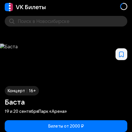
Поиск
в Новосибирске
Кино
Концерт
Театр
Стендап
Выставка
Фес
|
Концерт
16+
Баста
19 и 20 сентября
Парк «Арена»
Билеты от 2000 ₽