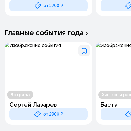
от 2700 ₽
Главные
события
года
Эстрада
Хип-хоп и рэ
Сергей Лазарев
Баста
от 2900 ₽