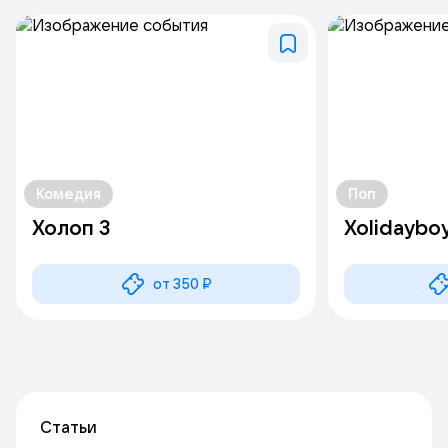
Комедия
Поп
Холоп 3
Xolidaybo
от 350 ₽
Статьи