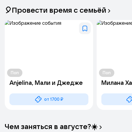
🎈Провести
время
с
семьёй
Поп
Поп
Anjelina, Мали и Джедже
Милана Х
от 1700 ₽
Чем
заняться
в
августе?☀️