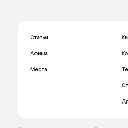
Статьи
Ки
Афиша
К
Места
Т
С
Д