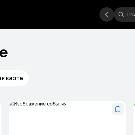
еатр
Стендап
Другое
Места
По
е
я карта