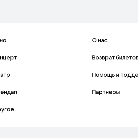
но
О нас
онцерт
Возврат билето
еатр
Помощь и подд
тендап
Партнеры
ругое