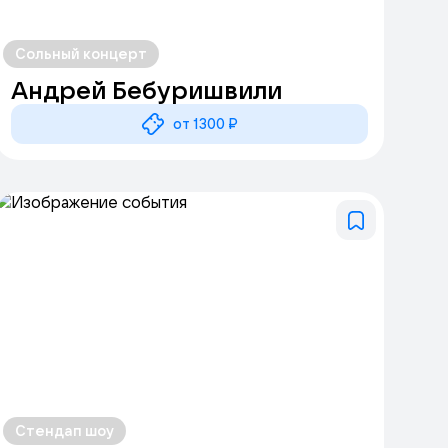
Сольный концерт
Андрей Бебуришвили
от 1300 ₽
Стендап шоу