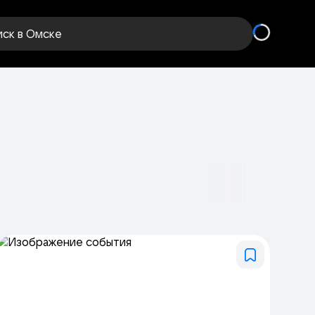
иск
в Омске