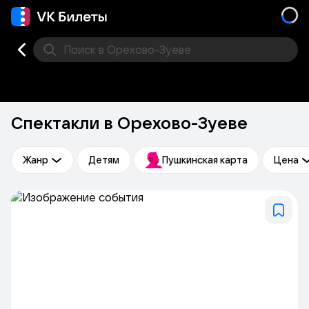
Поиск
в Орехово-Зуеве
Кино
Концерт
Театр
Стендап
Выставка
Фес
Спектакли в Орехово-Зуеве
Жанр
Детям
Пушкинская карта
Цена